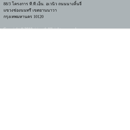
88/3 โครงการ ที.ที.เอ็น. อเวนิว ถนนนางลิ้นจี่
แขวงช่องนนทรี เขตยานนาวา
กรุงเทพมหานคร 10120
Copyright © 2018 siri.co.th All rights reserved.
Mobile Version