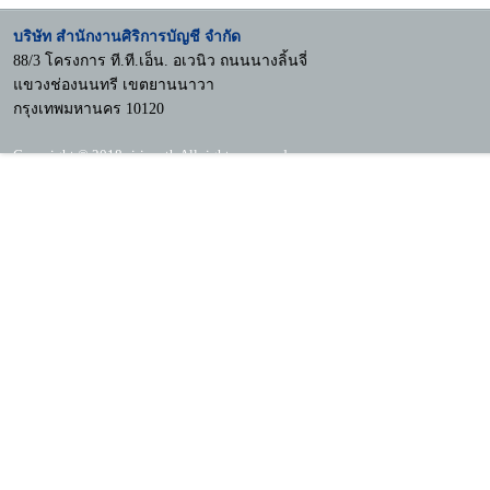
บริษัท สำนักงานศิริการบัญชี จำกัด
88/3 โครงการ ที.ที.เอ็น. อเวนิว ถนนนางลิ้นจี่
แขวงช่องนนทรี เขตยานนาวา
กรุงเทพมหานคร 10120
Copyright © 2018 siri.co.th All rights reserved.
Mobile Version